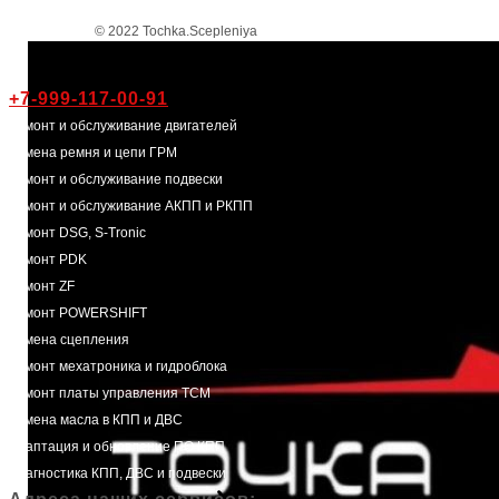
-Санкт-Петербург, ул. Оптиков д.13А
© 2022 Tochka.Scepleniya
+7-999-117-00-91
Ремонт и обслуживание двигателей
Замена ремня и цепи ГРМ
Ремонт и обслуживание подвески
Ремонт и обслуживание АКПП и РКПП
Ремонт DSG, S-Tronic
Ремонт PDK
Ремонт ZF
Ремонт POWERSHIFT
Замена сцепления
Ремонт мехатроника и гидроблока
Ремонт платы управления ТСМ
Замена масла в КПП и ДВС
Адаптация и обновление ПО КПП
Диагностика КПП, ДВС и подвески