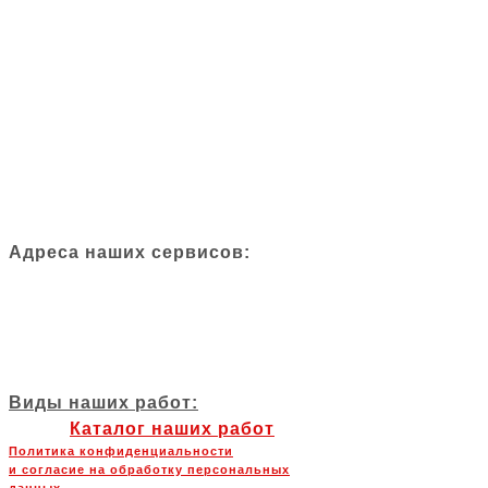
Ремонт PDK
Ремонт ZF
Ремонт POWERSHIFT
Замена сцепления
Ремонт мехатроника и гидроблока
Ремонт платы управления ТСМ
Замена масла в КПП и ДВС
Адаптация и обновление ПО КПП
Диагностика КПП, ДВС и подвески
Адреса наших сервисов:
-Санкт-Петербург, ул. Руставели 71
-Санкт-Петербург, ул. Старообрядческая 4 лит3
-Санкт-Петербург, пр. Шафировский 10к3 с3
-Санкт-Петербург, ул. Оптиков д.13А
Виды наших работ:
Каталог наших работ
Политика конфиденциальности
и согласие на обработку персональных
данных