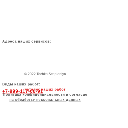
Замена сцепления
Ремонт мехатроника и гидроблока
Ремонт платы управления ТСМ
Замена масла в КПП и ДВС
Адаптация и обновление ПО КПП
Диагностика КПП, ДВС и подвески
Адреса наших сервисов:
-Санкт-Петербург, ул. Руставели д.71
-Санкт-Петербург, ул. Старообрядческая 4 лит3
-Санкт-Петербург, пр. Шафировский д.10к3 с3
-Санкт-Петербург, ул. Оптиков д.13А
© 2022 Tochka.Scepleniya
Виды наших работ:
Каталог наших работ
+7-999-117-00-91
Политика конфиденциальности и согласие
Ремонт и обслуживание двигателей
на обработку персональных данных
Замена ремня и цепи ГРМ
Ремонт и обслуживание подвески
Ремонт и обслуживание АКПП и РКПП
Ремонт DSG, S-Tronic